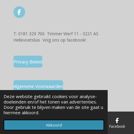
F
a
c
e
T: 0181 329 700 Timmer Werf 11 - 3221 AS
b
Hellevoetsluis
Volg ons op facebook!
o
o
k
Privacy Beleid
Algemene Voorwaarden
Powered by
JouwWeb
Deze website gebruikt cookies voor analyse-
doeleinden en/of het tonen van advertenties.
Door gebruik te blijven maken van de site gaat u
hiermee akkoord.
Akkoord
E-mailadres
Telefoonnummer
Kaart
Facebook