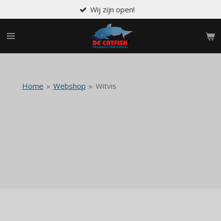
Wij zijn open!
Ga
direct
naar
de
hoofdinhoud
Home
»
Webshop
»
Witvis