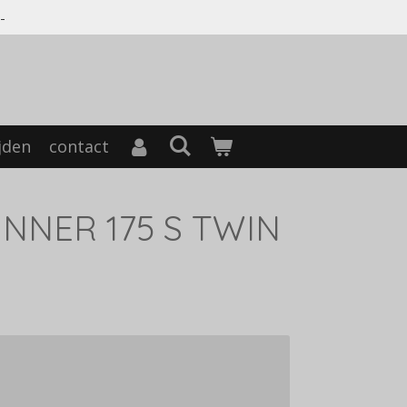
-
jden
contact
NNER 175 S TWIN