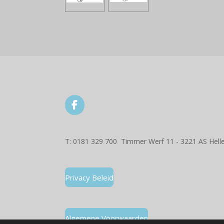
F
a
c
e
T: 0181 329 700 Timmer Werf 11 - 3221 AS Hell
b
o
o
k
Privacy Beleid
Algemene Voorwaarden