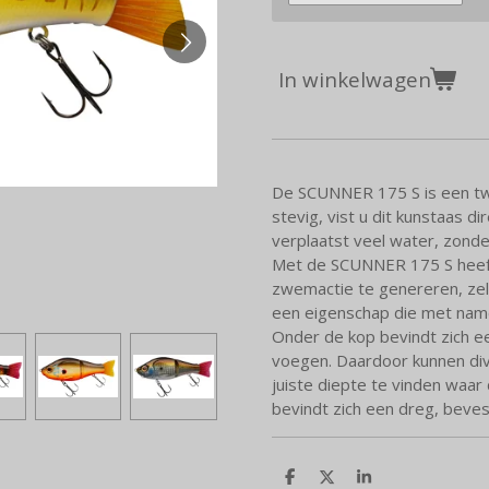
In winkelwagen
De SCUNNER 175 S is een tw
stevig, vist u dit kunstaas 
verplaatst veel water, zonde
Met de SCUNNER 175 S heeft
zwemactie te genereren, zel
een eigenschap die met nam
Onder de kop bevindt zich e
voegen. Daardoor kunnen di
juiste diepte te vinden waar 
bevindt zich een dreg, beves
D
D
S