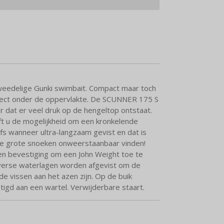
eedelige Gunki swimbait. Compact maar toch
direct onder de oppervlakte. De SCUNNER 175 S
r dat er veel druk op de hengeltop ontstaat.
 u de mogelijkheid om een kronkelende
fs wanneer ultra-langzaam gevist en dat is
e grote snoeken onweerstaanbaar vinden!
en bevestiging om een John Weight toe te
verse waterlagen worden afgevist om de
de vissen aan het azen zijn. Op de buik
tigd aan een wartel. Verwijderbare staart.