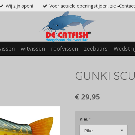
Wij zijn open!
Voor actuele openingstijden, zie -Contact
vissen
witvissen
roofvissen
zeebaars
Wedstri
GUNKI SCU
€ 29,95
Kleur